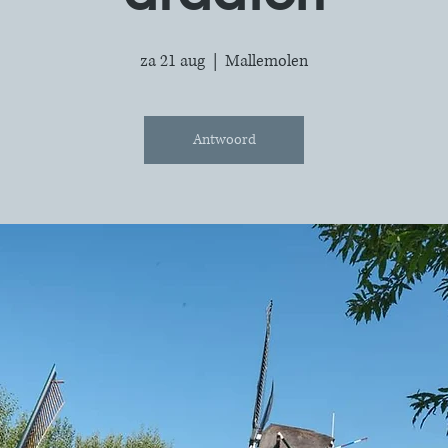
za 21 aug
  |  
Mallemolen
Antwoord