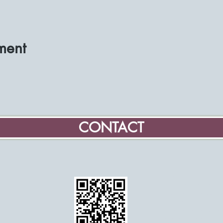
ment
CONTACT
Home
Informatie over de G
Vrijwilliger molenaar 
Educatie
Evenementen en age
Gegevens Vereniging