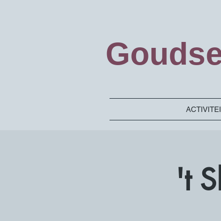
Goudse
ACTIVITE
't 