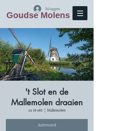
Inloggen
Goudse Molens
't Slot en de
Mallemolen draaien
za 16 okt
  |  
Mallemolen
Antwoord