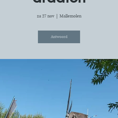
za 27 nov
  |  
Mallemolen
Antwoord