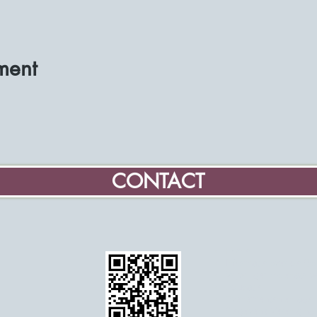
ment
CONTACT
Home
Informatie over de G
Vrijwilliger molenaar 
Educatie
Evenementen en age
Gegevens Vereniging