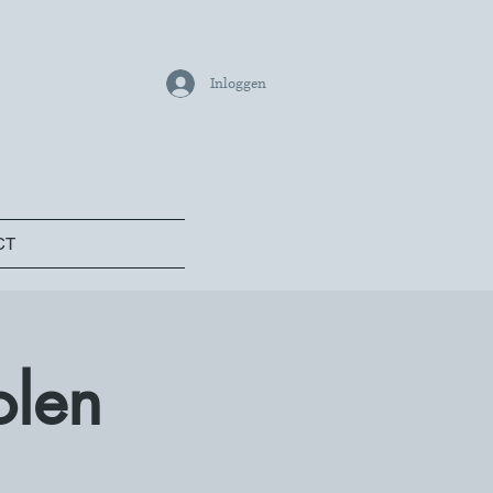
Inloggen
CT
olen