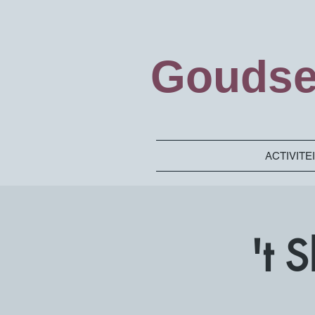
Goudse
ACTIVITE
't 