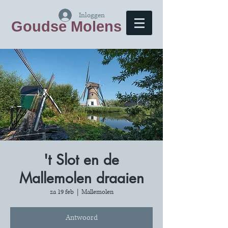
Inloggen
Goudse Molens
't Slot en de
Mallemolen draaien
za 19 feb
  |  
Mallemolen
Antwoord