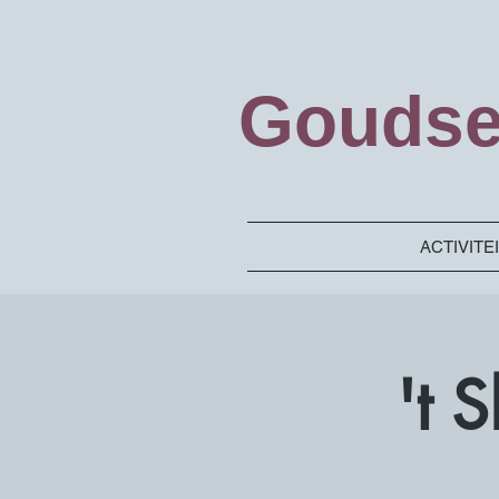
Goudse
ACTIVITE
't 