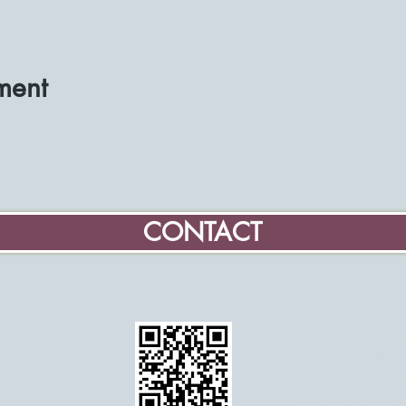
ment
CONTACT
Home
Informatie over de G
Vrijwilliger molenaar 
Educatie
Evenementen en age
Gegevens Vereniging