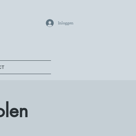
Inloggen
CT
olen