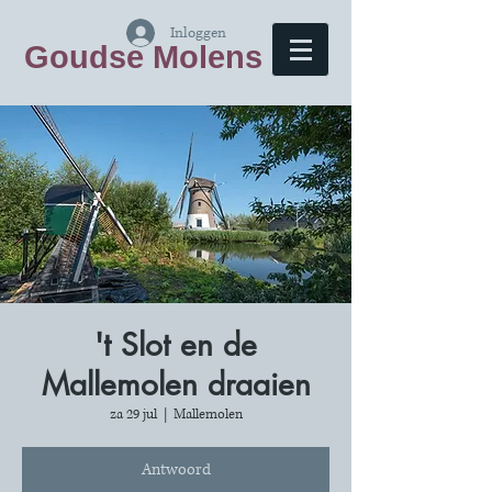
Inloggen
Goudse Molens
't Slot en de
Mallemolen draaien
za 29 jul
  |  
Mallemolen
Antwoord