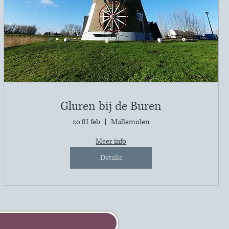
Gluren bij de Buren
zo 01 feb
Mallemolen
Meer info
Details