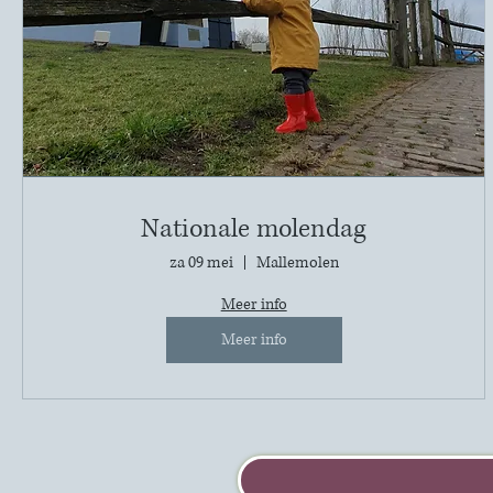
Nationale molendag
za 09 mei
Mallemolen
Meer info
Meer info