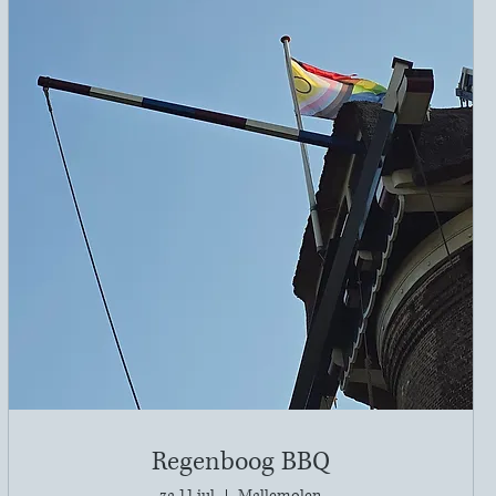
Regenboog BBQ
za 11 jul
Mallemolen